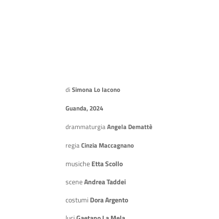
di
Simona Lo Iacono
Guanda, 2024
drammaturgia
Angela Demattè
regia
Cinzia Maccagnano
musiche
Etta Scollo
scene
Andrea Taddei
costumi
Dora Argento
luci
Gaetano La Mela