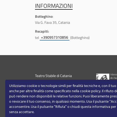
INFORMAZIONI
Botteghino
:
Via G. Fava 35, Catania
Recapiti:
+390957310856
tel
(Botteghino)
Teatro Stabile di Catania
+390957310811
Utilizziamo cookie o tecnologie simili per finalità tecniche e, con il tu
info@teatrostabilecatania.it
anche per altre finalità come specificato nella cookie policy. Il rifiuto
P.IVA/CF 00179020870
può rendere non disponibili le relative funzioni.
Puoi liberamente prest
Contatti
o revocare il tuo consenso, in qualsiasi momento.
Usa il pulsante “Acc
acconsentire. Usa il pulsante “Rifiuta” o chiudi questa informativa pe
senza accettare.