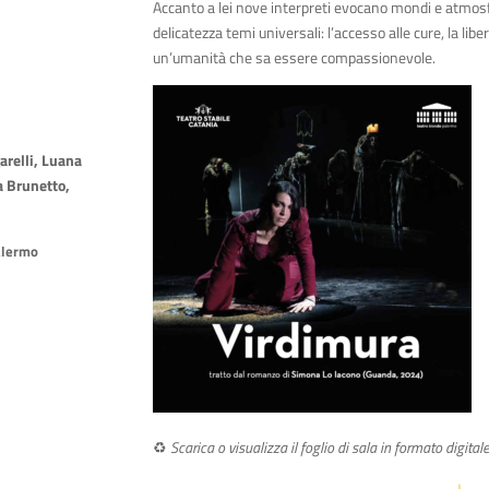
Accanto a lei nove interpreti evocano mondi e atmos
delicatezza temi universali: l’accesso alle cure, la lib
un’umanità che sa essere compassionevole.
arelli, Luana
a Brunetto,
alermo
♻️
Scarica o visualizza il foglio di sala
in
formato digitale