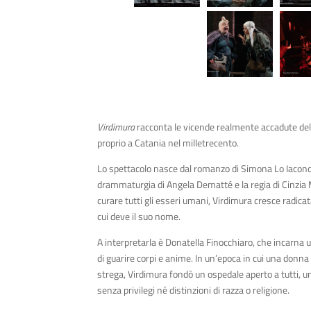
Virdimura
racconta le vicende realmente accadute del
proprio a Catania nel milletrecento.
Lo spettacolo nasce dal romanzo di Simona Lo Iacono,
drammaturgia di Angela Dematté e la regia di Cinzia 
curare tutti gli esseri umani, Virdimura cresce radicat
cui deve il suo nome.
A interpretarla è Donatella Finocchiaro, che incarna 
di guarire corpi e anime. In un’epoca in cui una donna 
strega, Virdimura fondò un ospedale aperto a tutti, un
senza privilegi né distinzioni di razza o religione.