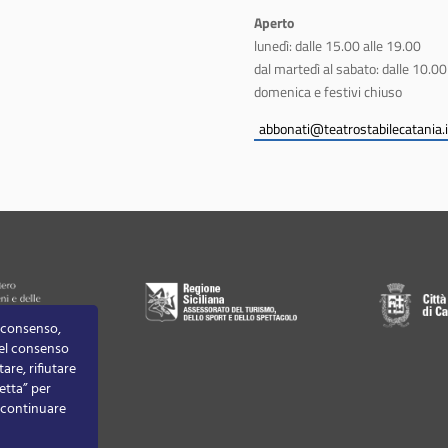
Aperto
lunedì: dalle 15.00 alle 19.00
dal martedì al sabato: dalle 10.00
domenica e festivi chiuso
abbonati@teatrostabilecatania.i
o consenso,
 del consenso
are, rifiutare
etta” per
r continuare