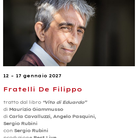
12 – 17 gennaio 2027
Fratelli De Filippo
tratto dal libro
“Vita di Eduardo”
di
Maurizio Giammusso
di
Carla Cavalluzzi, Angelo Pasquini,
Sergio Rubini
con
Sergio Rubini
produzione
Best Live,