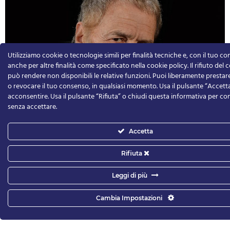
Utilizziamo cookie o tecnologie simili per finalità tecniche e, con il tuo c
anche per altre finalità come specificato nella cookie policy. Il rifiuto del
può rendere non disponibili le relative funzioni.
Puoi liberamente prestare,
o revocare il tuo consenso, in qualsiasi momento.
Usa il pulsante “Accett
acconsentire. Usa il pulsante “Rifiuta” o chiudi questa informativa per co
senza accettare.
21 – 26 aprile 2027
Accetta
Dopo la prova
Rifiuta
di
Ingmar Bergman
Leggi di più
regia
Gabriele Lavia
con
Gabriele Lavia e Federica Di Martino
Cambia Impostazioni
produzione
Compagnia Gabriele Lavia