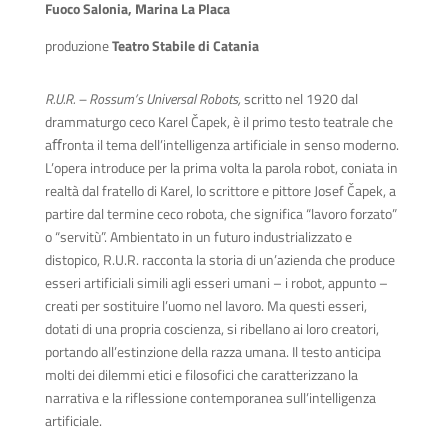
Fuoco Salonia, Marina La Placa
produzione
Teatro Stabile di Catania
R.U.R. – Rossum’s Universal Robots,
scritto nel 1920 dal
drammaturgo ceco Karel
Č
apek, è il primo testo teatrale che
aﬀronta il tema dell’intelligenza artificiale in senso moderno.
L’opera introduce per la prima volta la parola robot, coniata in
realtà dal fratello di Karel, lo scrittore e pittore Josef
Č
apek, a
partire dal termine ceco robota, che significa “lavoro forzato”
o “servitù”. Ambientato in un futuro industrializzato e
distopico, R.U.R. racconta la storia di un’azienda che produce
esseri artificiali simili agli esseri umani – i robot, appunto –
creati per sostituire l’uomo nel lavoro. Ma questi esseri,
dotati di una propria coscienza, si ribellano ai loro creatori,
portando all’estinzione della razza umana. Il testo anticipa
molti dei dilemmi etici e filosofici che caratterizzano la
narrativa e la riflessione contemporanea sull’intelligenza
artificiale.