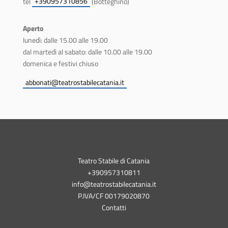
+390957310856
tel
(Botteghino)
Aperto
lunedì: dalle 15.00 alle 19.00
dal martedì al sabato: dalle 10.00 alle 19.00
domenica e festivi chiuso
abbonati@teatrostabilecatania.it
Teatro Stabile di Catania
+390957310811
info@teatrostabilecatania.it
P.IVA/CF 00179020870
Contatti