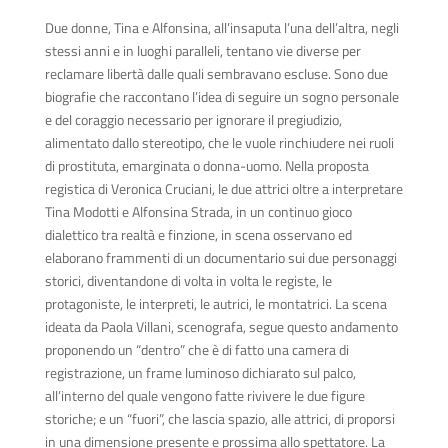
Due donne, Tina e Alfonsina, all’insaputa l’una dell’altra, negli
stessi anni e in luoghi paralleli, tentano vie diverse per
reclamare libertà dalle quali sembravano escluse. Sono due
biografie che raccontano l’idea di seguire un sogno personale
e del coraggio necessario per ignorare il pregiudizio,
alimentato dallo stereotipo, che le vuole rinchiudere nei ruoli
di prostituta, emarginata o donna-uomo. Nella proposta
registica di Veronica Cruciani, le due attrici oltre a interpretare
Tina Modotti e Alfonsina Strada, in un continuo gioco
dialettico tra realtà e finzione, in scena osservano ed
elaborano frammenti di un documentario sui due personaggi
storici, diventandone di volta in volta le registe, le
protagoniste, le interpreti, le autrici, le montatrici. La scena
ideata da Paola Villani, scenografa, segue questo andamento
proponendo un “dentro” che è di fatto una camera di
registrazione, un frame luminoso dichiarato sul palco,
all’interno del quale vengono fatte rivivere le due figure
storiche; e un “fuori”, che lascia spazio, alle attrici, di proporsi
in una dimensione presente e prossima allo spettatore. La