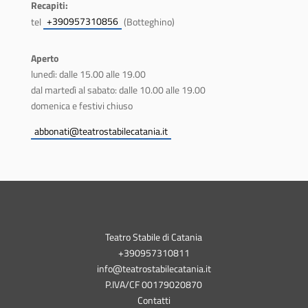
Recapiti:
+390957310856
tel
(Botteghino)
Aperto
lunedì: dalle 15.00 alle 19.00
dal martedì al sabato: dalle 10.00 alle 19.00
domenica e festivi chiuso
abbonati@teatrostabilecatania.it
Teatro Stabile di Catania
+390957310811
info@teatrostabilecatania.it
P.IVA/CF 00179020870
Contatti