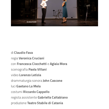
di
Claudio Fava
regia
Veronica Cruciani
con
Francesca Ciocchetti
e
Aglaia Mora
scenografia
Paola Villani
video
Lorenzo Letizia
drammaturgia sonora
John Cascone
luci
Gaetano La Mela
costumi
Riccardo Cappello
regista assistente
Gabriella Caltabiano
produzione
Teatro Stabile di Catania