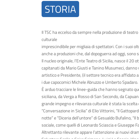
STORIA
Il TSC ha eccelso da sempre nella produzione di teatro d
culturale
imprescindibile per migliaia di spettatori. Con i suoi ol
anche a produzioni che, dal dopoguerra ad oggi, sono 
Il nucleo originale, l’Ente Teatro di Sicilia, nasce il 2
capitanati da Mario Giusti e Tanino Musumeci, danno vit
artistico e Presidente, (il settore tecnico era affidato a
i due capocomici Michele Abruzzo e Umberto Spadaro. Nel
È arduo tracciare le linee-guida che hanno segnato que
siciliana, da Verga a Rosso di San Secondo, da Capuana 
grande impegno e rilevanza culturale è stata la scelta d
“Conversazione in Sicilia” di Elio Vittorini, “Il Gatto
notte” e “Diceria dell’untore” di Gesualdo Bufalino, “Il
sociale, come quelli di Leonardo Sciascia e Giuseppe F
Altrettanto rilevante appare l’attenzione ai nuovi dr