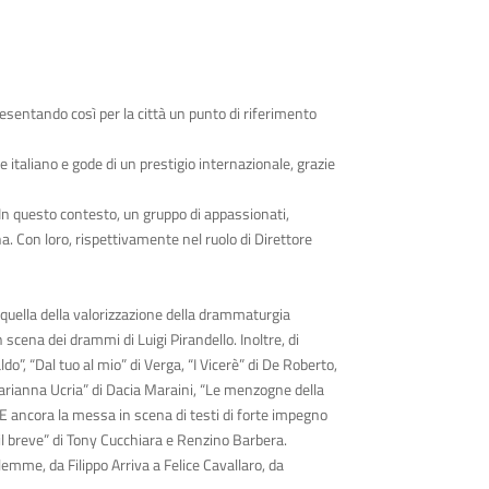
resentando così per la città un punto di riferimento
le italiano e gode di un prestigio internazionale, grazie
e. In questo contesto, un gruppo di appassionati,
a. Con loro, rispettivamente nel ruolo di Direttore
 quella della valorizzazione della drammaturgia
scena dei drammi di Luigi Pirandello. Inoltre, di
do”, “Dal tuo al mio” di Verga, “I Vicerè” di De Roberto,
 Marianna Ucria” di Dacia Maraini, “Le menzogne della
a. E ancora la messa in scena di testi di forte impegno
il breve” di Tony Cucchiara e Renzino Barbera.
mme, da Filippo Arriva a Felice Cavallaro, da