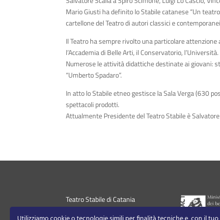
Salvatore Scalia a Spiro Scimone, Luigi Lo Cascio, Vinc
Mario Giusti ha definito lo Stabile catanese “Un teatr
cartellone del Teatro di autori classici e contemporane
Il Teatro ha sempre rivolto una particolare attenzione a
l’Accademia di Belle Arti, il Conservatorio, l’Università.
Numerose le attività didattiche destinate ai giovani: st
“Umberto Spadaro”.
In atto lo Stabile etneo gestisce la Sala Verga (630 pos
spettacoli prodotti.
Attualmente Presidente del Teatro Stabile è Salvator
Teatro Stabile di Catania
+390957310811
Utilizziamo cookie o tecnologie simili per finalità tecniche e, con il tu