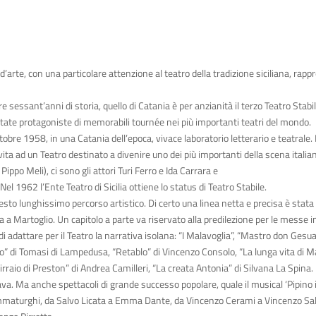
’arte, con una particolare attenzione al teatro della tradizione siciliana, rapp
tre sessant’anni di storia, quello di Catania è per anzianità il terzo Teatro Stabi
state protagoniste di memorabili tournée nei più importanti teatri del mondo.
0 ottobre 1958, in una Catania dell’epoca, vivace laboratorio letterario e teatral
a ad un Teatro destinato a divenire uno dei più importanti della scena italian
 Pippo Meli), ci sono gli attori Turi Ferro e Ida Carrara e
 1962 l’Ente Teatro di Sicilia ottiene lo status di Teatro Stabile.
sto lunghissimo percorso artistico. Di certo una linea netta e precisa è stata
a Martoglio. Un capitolo a parte va riservato alla predilezione per le messe in 
i adattare per il Teatro la narrativa isolana: “I Malavoglia”, “Mastro don Gesual
pardo” di Tomasi di Lampedusa, “Retablo” di Vincenzo Consolo, “La lunga vita di
 birraio di Preston” di Andrea Camilleri, “La creata Antonia” di Silvana La Spin
ava. Ma anche spettacoli di grande successo popolare, quale il musical ‘Pipino 
ammaturghi, da Salvo Licata a Emma Dante, da Vincenzo Cerami a Vincenzo Sale