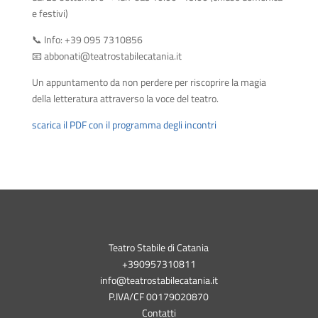
e festivi)
📞 Info: +39 095 7310856
📧 abbonati@teatrostabilecatania.it
Un appuntamento da non perdere per riscoprire la magia
della letteratura attraverso la voce del teatro.
scarica il PDF con il programma degli incontri
Teatro Stabile di Catania
+390957310811
info@teatrostabilecatania.it
P.IVA/CF 00179020870
Contatti