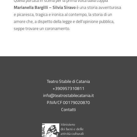
Quella portata in scena per la prima volta dalla coppia
Marianella Bargilli – Silvia Siravo
è una storia avventurosa
e picaresca, tragica e ironica al contempo, la storia di un
amore che, a dispetto della legge e dell’opinione pubblica,
seppe trovare un coronamento.
Teatro Stabile di Catania
+390957310811
info@teatrostabilecatania.it
P.IVA/CF 00179020870
Contatti