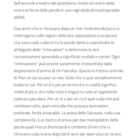
dell’assurdo e teatro del quotidiano, mette al centro della
scena la forza delle parole in una ragnatela di incomparabile
abilità.
Due amici che si ritrovano dopo un non motivato distacco si
interrogano sulle ragioni della loro separazione e scoprono
che sono stati i silenzi tra le parole dette e soprattutto le
ambiguità delle “intonazioni” a deformare la loro
comunicazione aprendola a significati multipli e variati. Ogni
“intonazione” può essere variamente interpretata dalla
disposizione d’animo di chi l’ascolta. Questo è il tema centrale
di
Pour un oui ou pour un non
, titolo che si può semplicemente
tradurre con
Per un sì o per un no
ma che in realtà significa
molto di più e che nella nostra lingua ha solo un’apparente
valenza speculare. Per un sì o per un no è quel nulla che può
cambiare tutto, quel nonnulla che provoca lacerazioni
profonde, ferite insanabili. La prosa della Sarraute, nella sua
complessità, è un banco di prova per due manipolatori della
parola quali Franco Branciaroli e Umberto Orsini che si
ritrovano sulla scena dopo tanti anni per dare vita con la loro