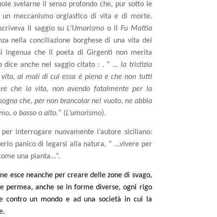
uole svelarne il senso profondo che, pur sotto le
un meccanismo orgiastico di vita e di morte.
scriveva il saggio su
L’Umorismo
o il
Fu Mattia
nza nella conciliazione borghese di una vita dei
i ingenua che il poeta di Girgenti non merita
o dice anche nel saggio citato : . “
… la tristizia
 vita, ai mali di cui essa è piena e che non tutti
ere che la vita, non avendo fatalmente per la
sogna che, per non brancolar nel vuoto, ne abbia
omo, o basso o alto.
” (
L’umorismo
).
e per interrogare nuovamente l’autore siciliano:
derio panico di legarsi alla natura, “ …vivere per
 come una pianta…”.
ne esce neanche per creare delle zone di svago,
le permea, anche se in forme diverse, ogni rigo
re contro un mondo e ad una società in cui la
e.