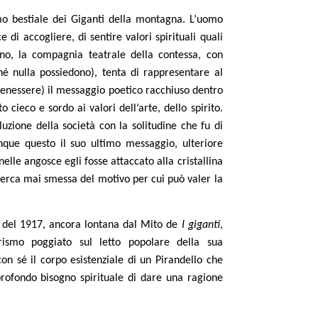
o bestiale dei Giganti della montagna. L’uomo
di accogliere, di sentire valori spirituali quali
iano, la compagnia teatrale della contessa, con
hé nulla possiedono), tenta di rappresentare al
 benessere) il messaggio poetico racchiuso dentro
 cieco e sordo ai valori dell’arte, dello spirito.
uzione della società con la solitudine che fu di
que questo il suo ultimo messaggio, ulteriore
elle angosce egli fosse attaccato alla cristallina
icerca mai smessa del motivo per cui può valer la
 del 1917, ancora lontana dal Mito de
I giganti
,
ismo poggiato sul letto popolare della sua
con sé il corpo esistenziale di un Pirandello che
rofondo bisogno spirituale di dare una ragione