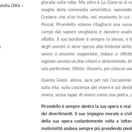
giocata sulla roba. Ma altro è
La Giara
se si v
della Città –
maglie della commedia umoristica, nasconde 
Credere che d’un tratto, nel momento in cui 
Pascal,
Pirandello volesse ritagliarsi una vaca
campi dal sapore verghiano è davvero analis
affatto. Il suo bordone è sempre lo stesso, e l
a
degli uomini si deve spesso alla tristezza della
sanno o possono sopportare; induce a riflett
ragione umana un fine chiaro e determinato, bi
uno particolare, fittizio, illusorio, per ciascun u
Questa
Giara
, allora, sarà per noi l’occasion
sulla vita, sulla coscienza del vivere e sul desi
vivere, senza saper di vivere come una pietra,
Pirandello è sempre dentro la sua opera e mai 
dei divertimenti. Il suo impegno morale e civi
della sua opera costantemente volta a lotta
materialità
andava sempre più prendendo pied