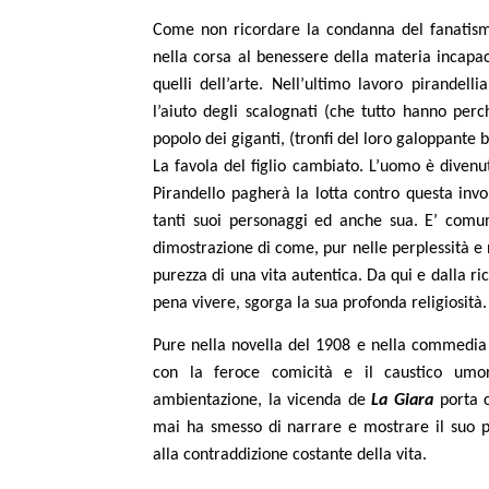
Come non ricordare la condanna del fanatism
nella corsa al benessere della materia incapace 
quelli dell’arte. Nell’ultimo lavoro pirandell
l’aiuto degli scalognati (che tutto hanno perc
popolo dei giganti, (tronfi del loro galoppante
La favola del figlio cambiato. L’uomo è divenuto
Pirandello pagherà la lotta contro questa invol
tanti suoi personaggi ed anche sua. E’ comun
dimostrazione di come, pur nelle perplessità e n
purezza di una vita autentica. Da qui e dalla r
pena vivere, sgorga la sua profonda religiosità.
Pure nella novella del 1908 e nella commedia
con la feroce comicità e il caustico umor
ambientazione, la vicenda de
La Giara
porta 
mai ha smesso di narrare e mostrare il suo p
alla contraddizione costante della vita.