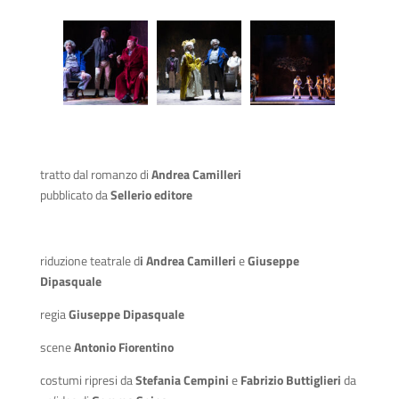
tratto dal romanzo di
Andrea Camilleri
pubblicato da
Sellerio editore
riduzione teatrale d
i Andrea Camilleri
e
Giuseppe
Dipasquale
regia
Giuseppe Dipasquale
scene
Antonio Fiorentino
costumi ripresi da
Stefania Cempini
e
Fabrizio Buttiglieri
da