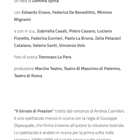
un’idea di
Gemma Spina
con
Edoardo Siravo, Federica De Benedittis, Mimmo
Mignemi
e con in o.a.,
Gabriella Casali, Pietro Casano, Luciano
Fioretto, Federica Gurrieri, Paolo La Bruna, Zelia Pelacani
Catalano, Valerio Santi, Vincenzo Volo
foto di scena
Tommaso Le Pera
produzione
Marche Teatro, Teatro Al Massimo di Palermo,
Teatro di Roma
“Il birraio di Preston”
tratto dal romanzo di Andrea Camilleri,
è uno spettacolo messo in scena con la regia di Giuseppe
Dipasquale, che firma insieme all’autore la riduzione teatrale.
Lo spettacolo è andato in scena per la prima volta nella
stagione 1998/1999 ed è stato ripreso nelle stagioni