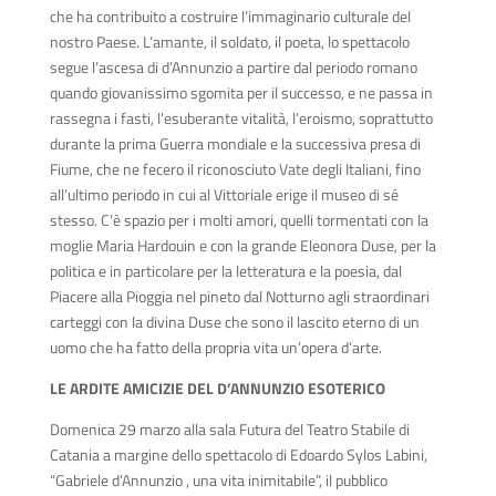
che ha contribuito a costruire l’immaginario culturale del
nostro Paese. L’amante, il soldato, il poeta, lo spettacolo
segue l’ascesa di d’Annunzio a partire dal periodo romano
quando giovanissimo sgomita per il successo, e ne passa in
rassegna i fasti, l’esuberante vitalità, l’eroismo, soprattutto
durante la prima Guerra mondiale e la successiva presa di
Fiume, che ne fecero il riconosciuto Vate degli Italiani, fino
all’ultimo periodo in cui al Vittoriale erige il museo di sé
stesso. C’è spazio per i molti amori, quelli tormentati con la
moglie Maria Hardouin e con la grande Eleonora Duse, per la
politica e in particolare per la letteratura e la poesia, dal
Piacere alla Pioggia nel pineto dal Notturno agli straordinari
carteggi con la divina Duse che sono il lascito eterno di un
uomo che ha fatto della propria vita un’opera d’arte.
LE ARDITE AMICIZIE DEL D’ANNUNZIO ESOTERICO
Domenica 29 marzo alla sala Futura del Teatro Stabile di
Catania a margine dello spettacolo di Edoardo Sylos Labini,
“Gabriele d’Annunzio , una vita inimitabile”, il pubblico