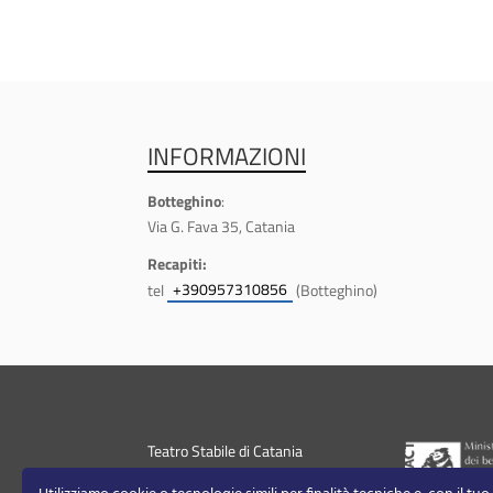
INFORMAZIONI
Botteghino
:
Via G. Fava 35, Catania
Recapiti:
+390957310856
tel
(Botteghino)
Teatro Stabile di Catania
+390957310811