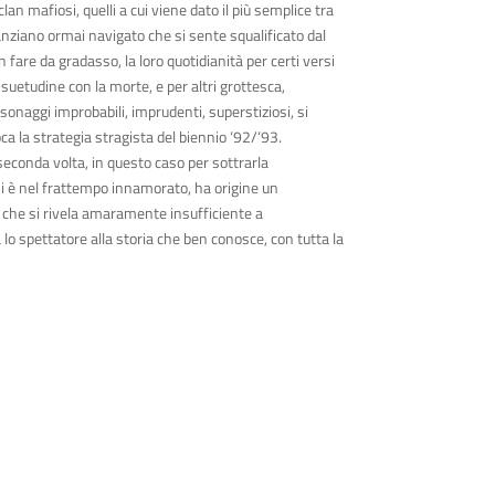
 clan mafiosi, quelli a cui viene dato il più semplice tra
anziano ormai navigato che si sente squalificato dal
are da gradasso, la loro quotidianità per certi versi
uetudine con la morte, e per altri grottesca,
sonaggi improbabili, imprudenti, superstiziosi, si
oca la strategia stragista del biennio
‘
92/
‘
93.
seconda volta, in questo caso per sottrarla
i si è nel frattempo innamorato, ha origine un
 che si rivela amaramente insufficiente a
 lo spettatore alla storia che ben conosce, con tutta la