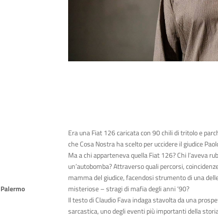
Era una Fiat 126 caricata con 90 chili di tritolo e par
che Cosa Nostra ha scelto per uccidere il giudice Paolo
o
Ma a chi apparteneva quella Fiat 126? Chi l
’
aveva rub
un
’
autobomba? Attraverso quali percorsi, coincidenze
mamma del giudice, facendosi strumento di una delle p
o Palermo
misteriose – stragi di mafia degli anni
‘
90?
Il testo di Claudio Fava indaga stavolta da una prospet
sarcastica, uno degli eventi più importanti della storia