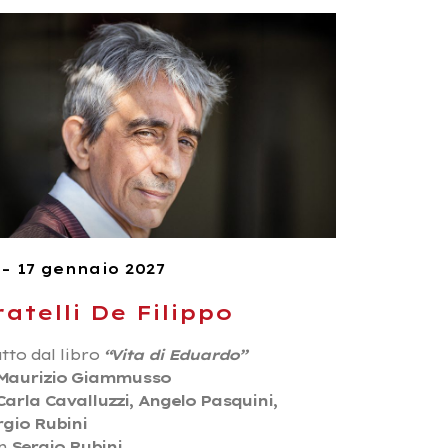
 – 17 gennaio 2027
ratelli De Filippo
tto dal libro
“Vita di Eduardo”
Maurizio Giammusso
Carla Cavalluzzi, Angelo Pasquini,
rgio Rubini
n
Sergio Rubini