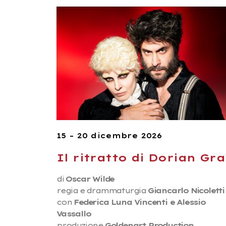
15 – 20 dicembre 2026
Il ritratto di Dorian Gr
di
Oscar Wilde
regia e drammaturgia
Giancarlo Nicoletti
con
Federica Luna Vincenti e Alessio
Vassallo
produzione
Goldenart Production,