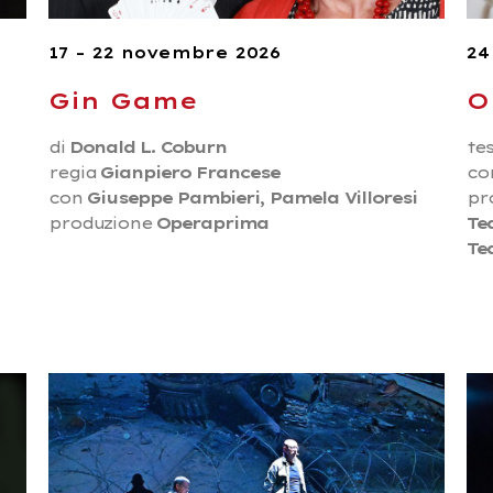
17 – 22 novembre 2026
24
Gin Game
O
di
Donald L. Coburn
tes
regia
Gianpiero Francese
co
con
Giuseppe Pambieri, Pamela Villoresi
pr
produzione
Operaprima
Tea
Te