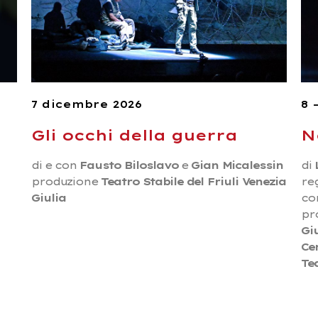
7 dicembre 2026
8 
Gli occhi della guerra
N
di e con
Fausto Biloslavo
e
Gian Micalessin
di
produzione
Teatro Stabile del Friuli Venezia
re
Giulia
co
pr
Gi
Ce
Te