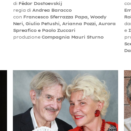
di
Fëdor Dostoevskij
co
regia di
Andrea Baracco
Em
con
Francesco Sferrazza Papa, Woody
Ro
Neri, Giulio Petushi, Arianna Pozzi, Aurora
da
Spreafico e Paolo Zuccari
e
produzione
Compagnia Mauri Sturno
pr
Sc
Da