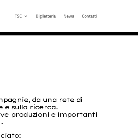
TSC
Biglietteria
News
Contatti
ompagnie, da una rete di
e e sulla ricerca.
ove produzioni e importanti
.
ciato: