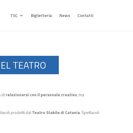
TSC
Biglietteria
News
Contatti
DEL TEATRO
à di
relazionarsi con il personale creativo
, ma
ttacoli prodotti dal
Teatro Stabile di Catania
. Spettacoli