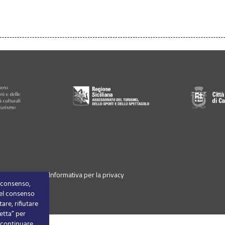
-
Cookie Policy
-
Informativa per la privacy
o consenso,
 del consenso
are, rifiutare
etta” per
r continuare