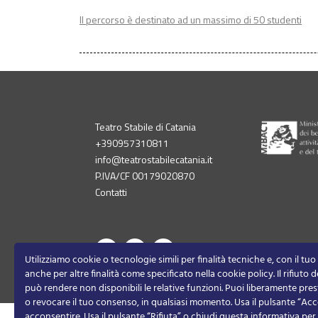
Il percorso è destinato ad un massimo di 50 studenti
Teatro Stabile di Catania
+390957310811
info@teatrostabilecatania.it
P.IVA/CF 00179020870
Contatti
Privacy Policy
Utilizziamo cookie o tecnologie simili per finalità tecniche e, con il tu
anche per altre finalità come specificato nella cookie policy. Il rifiuto
può rendere non disponibili le relative funzioni.
Puoi liberamente prest
o revocare il tuo consenso, in qualsiasi momento.
Usa il pulsante “Acc
acconsentire. Usa il pulsante “Rifiuta” o chiudi questa informativa pe