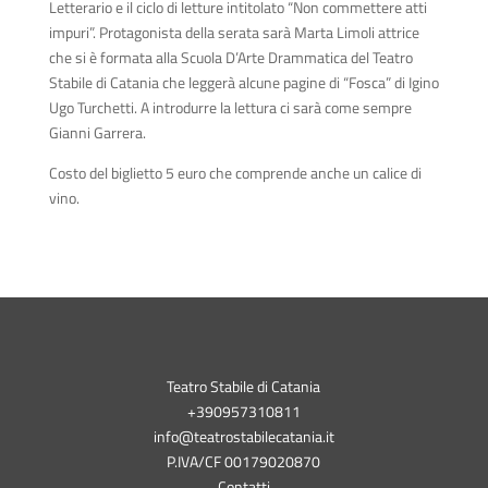
Letterario e il ciclo di letture intitolato “Non commettere atti
impuri”. Protagonista della serata sarà Marta Limoli attrice
che si è formata alla Scuola D’Arte Drammatica del Teatro
Stabile di Catania che leggerà alcune pagine di “Fosca” di Igino
Ugo Turchetti. A introdurre la lettura ci sarà come sempre
Gianni Garrera.
Costo del biglietto 5 euro che comprende anche un calice di
vino.
Teatro Stabile di Catania
+390957310811
info@teatrostabilecatania.it
P.IVA/CF 00179020870
Contatti