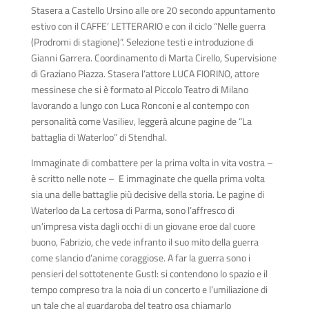
Stasera a Castello Ursino alle ore 20 secondo appuntamento
estivo con il CAFFE’ LETTERARIO e con il ciclo “Nelle guerra
(Prodromi di stagione)”. Selezione testi e introduzione di
Gianni Garrera. Coordinamento di Marta Cirello, Supervisione
di Graziano Piazza. Stasera l’attore LUCA FIORINO, attore
messinese che si è formato al Piccolo Teatro di Milano
lavorando a lungo con Luca Ronconi e al contempo con
personalità come Vasiliev, leggerà alcune pagine de “La
battaglia di Waterloo” di Stendhal.
Immaginate di combattere per la prima volta in vita vostra –
è scritto nelle note – E immaginate che quella prima volta
sia una delle battaglie più decisive della storia. Le pagine di
Waterloo da La certosa di Parma, sono l’affresco di
un’impresa vista dagli occhi di un giovane eroe dal cuore
buono, Fabrizio, che vede infranto il suo mito della guerra
come slancio d’anime coraggiose. A far la guerra sono i
pensieri del sottotenente Gustl: si contendono lo spazio e il
tempo compreso tra la noia di un concerto e l’umiliazione di
un tale che al guardaroba del teatro osa chiamarlo