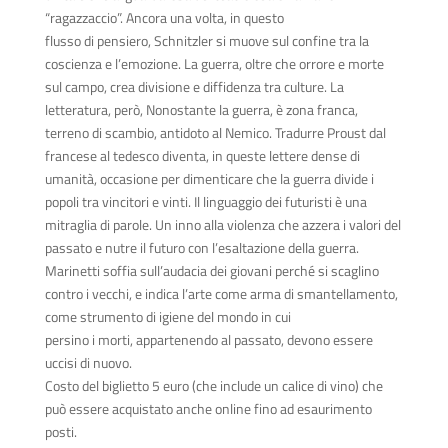
“ragazzaccio”. Ancora una volta, in questo
flusso di pensiero, Schnitzler si muove sul confine tra la
coscienza e l’emozione. La guerra, oltre che orrore e morte
sul campo, crea divisione e diffidenza tra culture. La
letteratura, però, Nonostante la guerra, è zona franca,
terreno di scambio, antidoto al Nemico. Tradurre Proust dal
francese al tedesco diventa, in queste lettere dense di
umanità, occasione per dimenticare che la guerra divide i
popoli tra vincitori e vinti. Il linguaggio dei futuristi è una
mitraglia di parole. Un inno alla violenza che azzera i valori del
passato e nutre il futuro con l’esaltazione della guerra.
Marinetti soffia sull’audacia dei giovani perché si scaglino
contro i vecchi, e indica l’arte come arma di smantellamento,
come strumento di igiene del mondo in cui
persino i morti, appartenendo al passato, devono essere
uccisi di nuovo.
Costo del biglietto 5 euro (che include un calice di vino) che
può essere acquistato anche online fino ad esaurimento
posti.