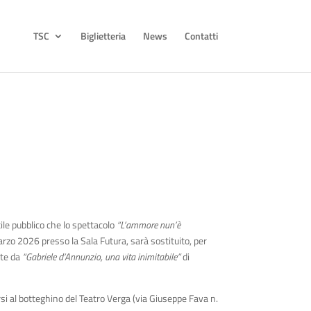
TSC
Biglietteria
News
Contatti
tile pubblico che lo spettacolo
“L’ammore nun’è
arzo 2026 presso la Sala Futura, sarà sostituito, per
ate da
“Gabriele d’Annunzio, una vita inimitabile”
di
ersi al botteghino del Teatro Verga (via Giuseppe Fava n.