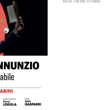
35) tel. +39 095 7310856.