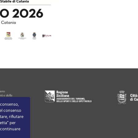
o consenso,
 del consenso
are, rifiutare
etta” per
r continuare