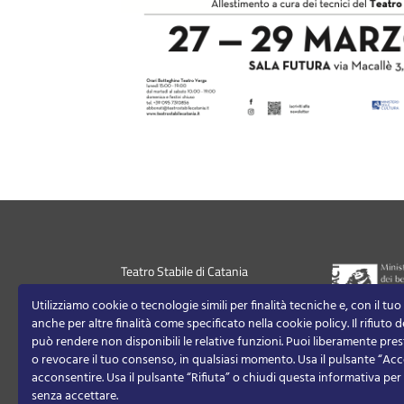
Teatro Stabile di Catania
+390957310811
Utilizziamo cookie o tecnologie simili per finalità tecniche e, con il tu
info@teatrostabilecatania.it
anche per altre finalità come specificato nella cookie policy. Il rifiuto
P.IVA/CF 00179020870
può rendere non disponibili le relative funzioni.
Puoi liberamente prest
Contatti
o revocare il tuo consenso, in qualsiasi momento.
Usa il pulsante “Acc
acconsentire. Usa il pulsante “Rifiuta” o chiudi questa informativa pe
senza accettare.