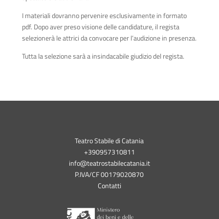
I materiali dovranno pervenire esclusivamente in formato
pdf. Dopo aver preso visione delle candidature, il regista
selezionerà le attrici da convocare per l’audizione in presenza.
Tutta la selezione sarà a insindacabile giudizio del regista.
Teatro Stabile di Catania
+390957310811
info@teatrostabilecatania.it
P.IVA/CF 00179020870
Contatti