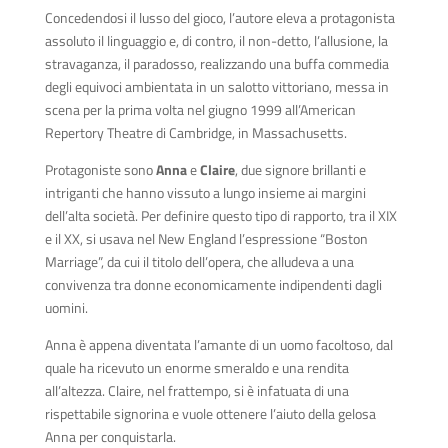
Concedendosi il lusso del gioco, l’autore eleva a protagonista
assoluto il linguaggio e, di contro, il non-detto, l’allusione, la
stravaganza, il paradosso, realizzando una buffa commedia
degli equivoci ambientata in un salotto vittoriano, messa in
scena per la prima volta nel giugno 1999 all’American
Repertory Theatre di Cambridge, in Massachusetts.
Protagoniste sono
Anna
e
Claire
, due signore brillanti e
intriganti che hanno vissuto a lungo insieme ai margini
dell’alta società. Per definire questo tipo di rapporto, tra il XIX
e il XX, si usava nel New England l’espressione “Boston
Marriage”, da cui il titolo dell’opera, che alludeva a una
convivenza tra donne economicamente indipendenti dagli
uomini.
Anna è appena diventata l’amante di un uomo facoltoso, dal
quale ha ricevuto un enorme smeraldo e una rendita
all’altezza. Claire, nel frattempo, si è infatuata di una
rispettabile signorina e vuole ottenere l’aiuto della gelosa
Anna per conquistarla.