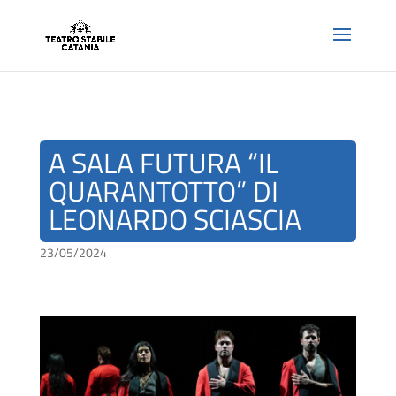
A SALA FUTURA “IL
QUARANTOTTO” DI
LEONARDO SCIASCIA
23/05/2024