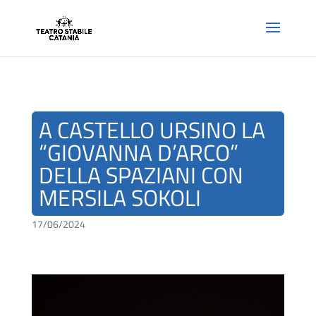
A CASTELLO URSINO LA
“GIOVANNA D’ARCO”
DELLA SPAZIANI CON
MERSILA SOKOLI
17/06/2024