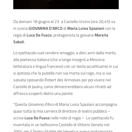
Da domani 18 giugno al 23 a Castello Ursino (ore 20,45) va
in scena
GIOVANNA D’ARCO
di
Maria Luisa Spaziani
con la
regia di
Luca De Fusco
, protagonista la giovane
Mersila
Sokoli
.
Lo spettacolo vuol rendere omaggio, a dieci anni dalla morte,
alla poetessa italiana (che a lungo insegnò a Messina
letteratura e lingua francese) con un testo accattivante in cui
si ipotizza che la pulzella non sia morta sul rogo, ma si sia
salvata sposando Robert des Armoises per poi vivere nel
Castello di Jaulny, come dimostrerebbero alcuni ritratti ad
affresco scoperti dietro una parete
“Questa
Giovanna d’Arco
di Maria Luisa Spaziani accompagna
quasi tutta la mia carriera di direttore di teatro pubblico –
scrive
Luca De Fusco
nelle note di regia – Lo spettacolo fu
inventato in un bellissimo Castello di Vittorio Veneto nel
2004 per il Teatro Stabile del Veneto e aveva protagonista