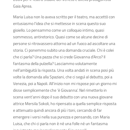
Gaia Aprea.
Maria Luisa non lo aveva scritto per il teatro, ma accettò con
entusiasmo l’idea che si mettesse in scena questo suo
gioiello. Lo pensammo come un colloquio intimo, quasi
sommesso, antiretorico. Quasi come se alcune decine di
persone si ritrovassero attorno ad un fuoco ad ascoltare una
storia. Ci ponemmo subito una domanda cruciale. Chi è colei
che ci parla? Una pazza che si crede Giovanna d’Arco? Il
fantasma della pulzella? Lasciammo volutamente
nell’ambiguità la risposta. Una volta andati in scena posi più
volte la domanda alla Spaziani, che ci seguì al debutto, poi a
Venezia, poi a Napoli. All’inizio non mi rispose poi un giorno mi
disse semplicemente che ‘è Giovanna’. Nel rimetterlo in
scena vent’anni dopo il suo debutto con una nuova giovane
attrice Mersila Sokoli, ho ripensato a quella semplice risposta
e attenuato quindi ancora di più i toni, cercando di far
emergere i versi nella sua purezza e pensando, con Maria
Luisa, che chi ci parla non è né una folle né un fantasma