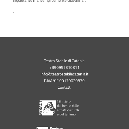
inquietante ma ‘semplicemente Giovanna’”.
,
Teatro Stabile di Catania
+390957310811
info@teatrostabilecatania.it
P.IVA/CF 00179020870
Contatti