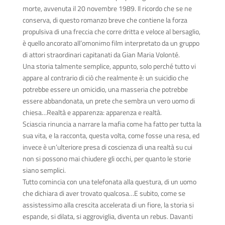
morte, avvenuta il 20 novembre 1989. Il ricordo che se ne
conserva, di questo romanzo breve che contiene la forza
propulsiva di una freccia che corre dritta e veloce al bersaglio,
è quello ancorato all’omonimo film interpretato da un gruppo
di attori straordinari capitanati da Gian Maria Volonté.
Una storia talmente semplice, appunto, solo perché tutto vi
appare al contrario di ciò che realmente è: un suicidio che
potrebbe essere un omicidio, una masseria che potrebbe
essere abbandonata, un prete che sembra un vero uomo di
chiesa…Realtà e apparenza: apparenza e realtà.
Sciascia rinuncia a narrare la mafia come ha fatto per tutta la
sua vita, e la racconta, questa volta, come fosse una resa, ed
invece è un’ulteriore presa di coscienza di una realtà su cui
non si possono mai chiudere gli occhi, per quanto le storie
siano semplici.
Tutto comincia con una telefonata alla questura, di un uomo
che dichiara di aver trovato qualcosa…E subito, come se
assistessimo alla crescita accelerata di un fiore, la storia si
espande, si dilata, si aggroviglia, diventa un rebus. Davanti