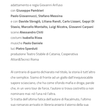
adattamento e regia Giovanni Anfuso
con
Giuseppe Pambieri
Paolo Giovannucci, Stefano Messina
e con
Davide Sbrogiò, Liliana Randi, Carlo Lizzani, Geppi Di
Stasio, Marcello Montalto, Luigi Nicotra, Giovanni Carpani
scene
Alessandro Chiti
costumi
Isabella Rizza
musiche
Paolo Daniele
luci
Pietro Sperduti
produzione Teatro Stabile di Catania, Cooperativa
Attori&Tecnici Roma
Al contrario di quanto dichiarato nel titolo, la storia è tutt’altro
che semplice. Siamo di fronte ad un giallo dall’inequivocabile
sapore sciasciano, che ha come sfondo mafia e droga; parole
che, in un vero tour de force, l’autore si trova costretto a non
nominare mai: né l’una né l’altra.
Si tratta dell’ultima fatica dell’autore di Racalmuto, l’ultimo
suo romanzo arrivato in libreria proprio il giorno della sua